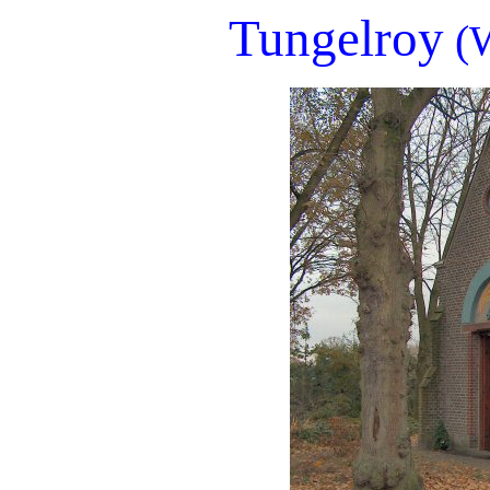
Tungelroy
(W