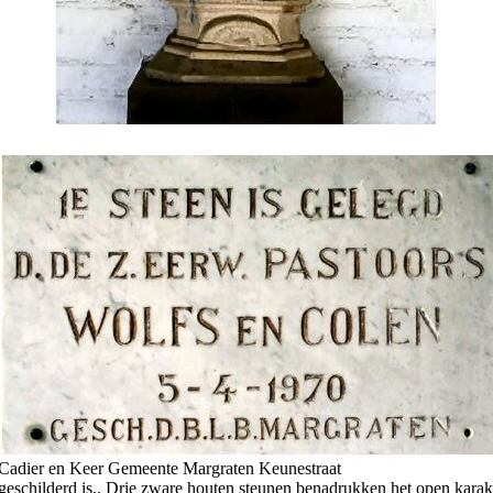
r Cadier en Keer Gemeente Margraten Keunestraat
 geschilderd is.. Drie zware houten steunen benadrukken het open karak